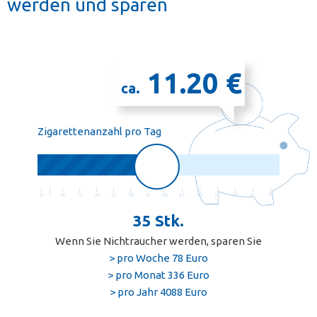
werden und sparen
11.20 €
ca.
Zigarettenanzahl pro Tag
|
|
|
|
|
|
|
|
|
|
|
|
|
|
|
0
5
10
15
20
25
30
35
40
45
50
55
60
65
70
35 Stk.
Wenn Sie Nichtraucher werden, sparen Sie
> pro Woche 78 Euro
> pro Monat 336 Euro
> pro Jahr 4088 Euro